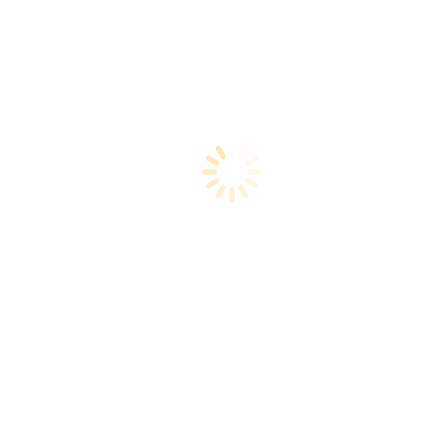
Раскраска Ральф и Кислый Билл